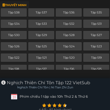
THUYẾT MINH
Tập 514
Tập 513
Tập 512
Tập 511
Tập 538
Tập 537
Tập 536
Tập 535
Tập 510
Tập 509
Tập 508
Tập 507
Tập 534
Tập 533
Tập 532
Tập 531
Tập 506
Tập 505
Tập 504
Tập 503
Tập 530
Tập 529
Tập 528
Tập 527
Tập 502
Tập 501
Tập 500
Tập 499
Tập 526
Tập 525
Tập 524
Tập 523
Tập 498
Tập 497
Tập 496
Tập 495
Tập 522
Tập 521
Tập 520
Tập 519
Tập 494
Tập 493
Tập 492
Tập 491
Tập 518
Tập 517
Tập 516
Tập 515
Tập 490
Tập 489
Tập 488
Tập 487
Tập 514
Tập 513
Tập 512
Tập 511
Nghịch Thiên Chí Tôn Tập 122 VietSub
Tập 486
Tập 485
Tập 484
Tập 483
Nghịch Thiên Chí Tôn | Ni Tian Zhi Zun
Tập 510
Tập 509
Tập 508
Tập 507
Phim chiếu 1 tập vào 10h Thứ 2 & Thứ 6
Tập 482
Tập 481
Tập 480
Tập 479
Tập 506
Tập 505
Tập 504
Tập 503
Tập 478
Tập 477
Tập 476
Tập 475
4.6/5 - (61 bình chọn)