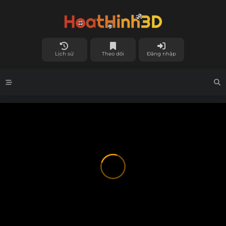
Lịch sử
Theo dõi
Đăng nhập