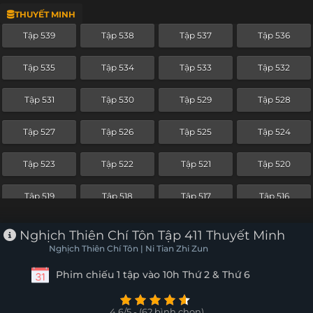
THUYẾT MINH
Tập 515
Tập 514
Tập 513
Tập 512
Tập 539
Tập 538
Tập 537
Tập 536
Tập 511
Tập 510
Tập 509
Tập 508
Tập 535
Tập 534
Tập 533
Tập 532
Tập 507
Tập 506
Tập 505
Tập 504
Tập 531
Tập 530
Tập 529
Tập 528
Tập 503
Tập 502
Tập 501
Tập 500
Tập 527
Tập 526
Tập 525
Tập 524
Tập 499
Tập 498
Tập 497
Tập 496
Tập 523
Tập 522
Tập 521
Tập 520
Tập 495
Tập 494
Tập 493
Tập 492
Tập 519
Tập 518
Tập 517
Tập 516
Tập 491
Tập 490
Tập 489
Tập 488
Tập 515
Tập 514
Tập 513
Tập 512
Nghịch Thiên Chí Tôn Tập 411 Thuyết Minh
Tập 487
Tập 486
Tập 485
Tập 484
Nghịch Thiên Chí Tôn | Ni Tian Zhi Zun
Tập 511
Tập 510
Tập 509
Tập 508
Phim chiếu 1 tập vào 10h Thứ 2 & Thứ 6
Tập 483
Tập 482
Tập 481
Tập 480
Tập 507
Tập 506
Tập 505
Tập 504
Tập 479
Tập 478
Tập 477
Tập 476
4.6/5 - (62 bình chọn)