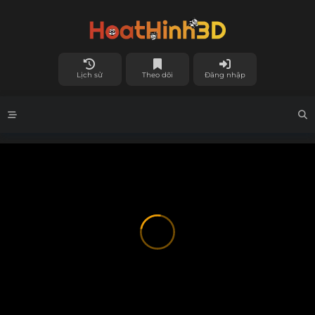
Lịch sử
Theo dõi
Đăng nhập