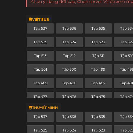
⚠️Lưu ý: đang đứt cáp, Chọn server V2 để xem m
VIỆT SUB
Tập 537
Tập 536
Tập 535
Tập 53
Tập 525
Tập 524
Tập 523
Tập 52
Tập 513
Tập 512
Tập 511
Tập 51
Tập 501
Tập 500
Tập 499
Tập 49
Tập 489
Tập 488
Tập 487
Tập 48
Tập 477
Tập 476
Tập 475
Tập 47
THUYẾT MINH
Tập 465
Tập 464
Tập 463
Tập 46
Tập 537
Tập 536
Tập 535
Tập 53
Tập 453
Tập 452
Tập 451
Tập 45
Tập 525
Tập 524
Tập 523
Tập 52