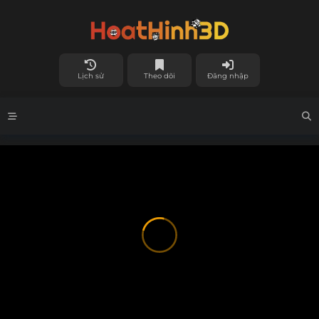
Lịch sử
Theo dõi
Đăng nhập