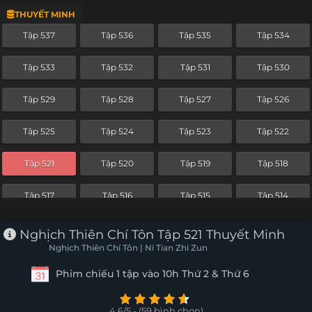
THUYẾT MINH
Tập 513
Tập 512
Tập 511
Tập 510
Tập 537
Tập 536
Tập 535
Tập 534
Tập 509
Tập 508
Tập 507
Tập 506
Tập 533
Tập 532
Tập 531
Tập 530
Tập 505
Tập 504
Tập 503
Tập 502
Tập 529
Tập 528
Tập 527
Tập 526
Tập 501
Tập 500
Tập 499
Tập 498
Tập 525
Tập 524
Tập 523
Tập 522
Tập 497
Tập 496
Tập 495
Tập 494
Tập 521
Tập 520
Tập 519
Tập 518
Tập 493
Tập 492
Tập 491
Tập 490
Tập 517
Tập 516
Tập 515
Tập 514
Tập 489
Tập 488
Tập 487
Tập 486
Tập 513
Tập 512
Tập 511
Tập 510
Nghịch Thiên Chí Tôn Tập 521 Thuyết Minh
Tập 485
Tập 484
Tập 483
Tập 482
Nghịch Thiên Chí Tôn | Ni Tian Zhi Zun
Tập 509
Tập 508
Tập 507
Tập 506
Phim chiếu 1 tập vào 10h Thứ 2 & Thứ 6
Tập 481
Tập 480
Tập 479
Tập 478
Tập 505
Tập 504
Tập 503
Tập 502
Tập 477
Tập 476
Tập 475
Tập 474
4.6/5 - (59 bình chọn)