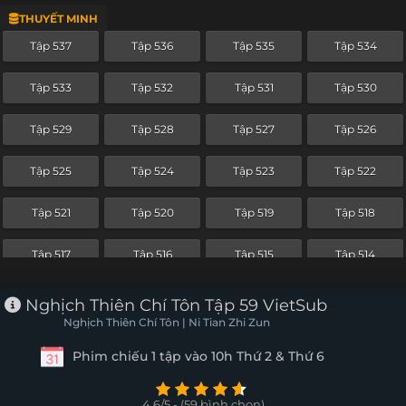
THUYẾT MINH
Tập 513
Tập 512
Tập 511
Tập 510
Tập 537
Tập 536
Tập 535
Tập 534
Tập 509
Tập 508
Tập 507
Tập 506
Tập 533
Tập 532
Tập 531
Tập 530
Tập 505
Tập 504
Tập 503
Tập 502
Tập 529
Tập 528
Tập 527
Tập 526
Tập 501
Tập 500
Tập 499
Tập 498
Tập 525
Tập 524
Tập 523
Tập 522
Tập 497
Tập 496
Tập 495
Tập 494
Tập 521
Tập 520
Tập 519
Tập 518
Tập 493
Tập 492
Tập 491
Tập 490
Tập 517
Tập 516
Tập 515
Tập 514
Tập 489
Tập 488
Tập 487
Tập 486
Tập 513
Tập 512
Tập 511
Tập 510
Nghịch Thiên Chí Tôn Tập 59 VietSub
Tập 485
Tập 484
Tập 483
Tập 482
Nghịch Thiên Chí Tôn | Ni Tian Zhi Zun
Tập 509
Tập 508
Tập 507
Tập 506
Phim chiếu 1 tập vào 10h Thứ 2 & Thứ 6
Tập 481
Tập 480
Tập 479
Tập 478
Tập 505
Tập 504
Tập 503
Tập 502
Tập 477
Tập 476
Tập 475
Tập 474
4.6/5 - (59 bình chọn)