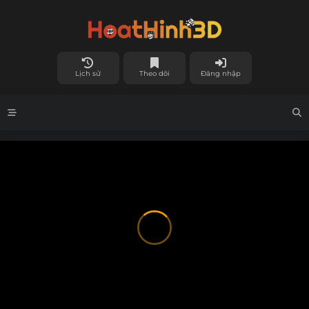
Lịch sử
Theo dõi
Đăng nhập