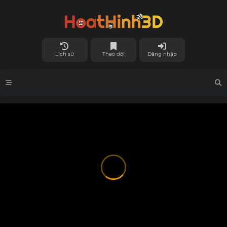
Lịch sử
Theo dõi
Đăng nhập