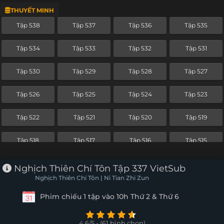
THUYẾT MINH
Tập 514
Tập 513
Tập 512
Tập 511
Tập 538
Tập 537
Tập 536
Tập 535
Tập 510
Tập 509
Tập 508
Tập 507
Tập 534
Tập 533
Tập 532
Tập 531
Tập 506
Tập 505
Tập 504
Tập 503
Tập 530
Tập 529
Tập 528
Tập 527
Tập 502
Tập 501
Tập 500
Tập 499
Tập 526
Tập 525
Tập 524
Tập 523
Tập 498
Tập 497
Tập 496
Tập 495
Tập 522
Tập 521
Tập 520
Tập 519
Tập 494
Tập 493
Tập 492
Tập 491
Tập 518
Tập 517
Tập 516
Tập 515
Tập 490
Tập 489
Tập 488
Tập 487
Tập 514
Tập 513
Tập 512
Tập 511
Nghịch Thiên Chí Tôn Tập 337 VietSub
Tập 486
Tập 485
Tập 484
Tập 483
Nghịch Thiên Chí Tôn | Ni Tian Zhi Zun
Tập 510
Tập 509
Tập 508
Tập 507
Phim chiếu 1 tập vào 10h Thứ 2 & Thứ 6
Tập 482
Tập 481
Tập 480
Tập 479
Tập 506
Tập 505
Tập 504
Tập 503
Tập 478
Tập 477
Tập 476
Tập 475
4.6/5 - (61 bình chọn)