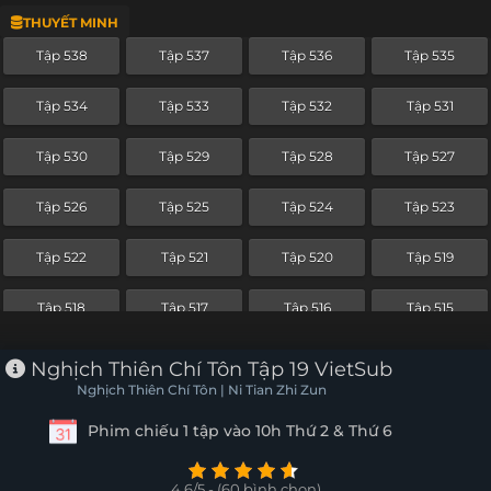
THUYẾT MINH
Tập 514
Tập 513
Tập 512
Tập 511
Tập 538
Tập 537
Tập 536
Tập 535
Tập 510
Tập 509
Tập 508
Tập 507
Tập 534
Tập 533
Tập 532
Tập 531
Tập 506
Tập 505
Tập 504
Tập 503
Tập 530
Tập 529
Tập 528
Tập 527
Tập 502
Tập 501
Tập 500
Tập 499
Tập 526
Tập 525
Tập 524
Tập 523
Tập 498
Tập 497
Tập 496
Tập 495
Tập 522
Tập 521
Tập 520
Tập 519
Tập 494
Tập 493
Tập 492
Tập 491
Tập 518
Tập 517
Tập 516
Tập 515
Tập 490
Tập 489
Tập 488
Tập 487
Tập 514
Tập 513
Tập 512
Tập 511
Nghịch Thiên Chí Tôn Tập 19 VietSub
Tập 486
Tập 485
Tập 484
Tập 483
Nghịch Thiên Chí Tôn | Ni Tian Zhi Zun
Tập 510
Tập 509
Tập 508
Tập 507
Phim chiếu 1 tập vào 10h Thứ 2 & Thứ 6
Tập 482
Tập 481
Tập 480
Tập 479
Tập 506
Tập 505
Tập 504
Tập 503
Tập 478
Tập 477
Tập 476
Tập 475
4.6/5 - (60 bình chọn)