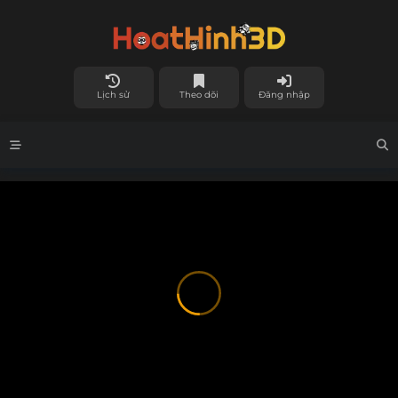
Lịch sử
Theo dõi
Đăng nhập