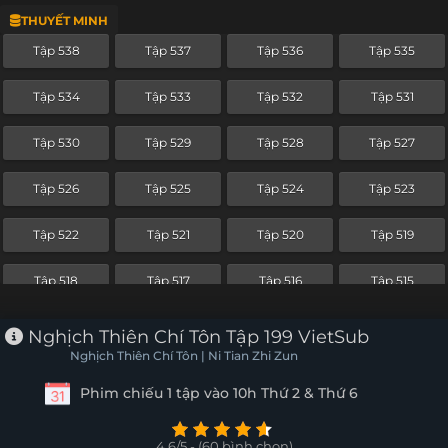
THUYẾT MINH
Tập 514
Tập 513
Tập 512
Tập 511
Tập 538
Tập 537
Tập 536
Tập 535
Tập 510
Tập 509
Tập 508
Tập 507
Tập 534
Tập 533
Tập 532
Tập 531
Tập 506
Tập 505
Tập 504
Tập 503
Tập 530
Tập 529
Tập 528
Tập 527
Tập 502
Tập 501
Tập 500
Tập 499
Tập 526
Tập 525
Tập 524
Tập 523
Tập 498
Tập 497
Tập 496
Tập 495
Tập 522
Tập 521
Tập 520
Tập 519
Tập 494
Tập 493
Tập 492
Tập 491
Tập 518
Tập 517
Tập 516
Tập 515
Tập 490
Tập 489
Tập 488
Tập 487
Tập 514
Tập 513
Tập 512
Tập 511
Nghịch Thiên Chí Tôn Tập 199 VietSub
Tập 486
Tập 485
Tập 484
Tập 483
Nghịch Thiên Chí Tôn | Ni Tian Zhi Zun
Tập 510
Tập 509
Tập 508
Tập 507
Phim chiếu 1 tập vào 10h Thứ 2 & Thứ 6
Tập 482
Tập 481
Tập 480
Tập 479
Tập 506
Tập 505
Tập 504
Tập 503
Tập 478
Tập 477
Tập 476
Tập 475
4.6/5 - (60 bình chọn)