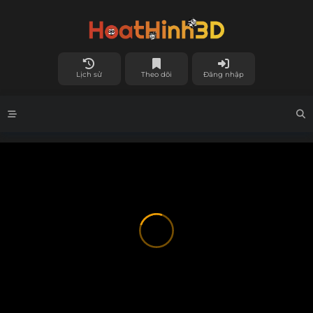
Lịch sử
Theo dõi
Đăng nhập