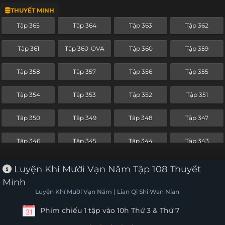
THUYẾT MINH
Tập 342
Tập 341
Tập 340
Tập 339
Tập 365
Tập 364
Tập 363
Tập 362
Tập 338
Tập 337
Tập 336
Tập 335
Tập 361
Tập 360-OVA
Tập 360
Tập 359
Tập 334
Tập 333
Tập 332
Tập 331
Tập 358
Tập 357
Tập 356
Tập 355
Tập 330
Tập 329
Tập 328
Tập 327
Tập 354
Tập 353
Tập 352
Tập 351
Tập 326
Tập 325
Tập 324
Tập 323
Tập 350
Tập 349
Tập 348
Tập 347
Tập 322
Tập 321
Tập 320
Tập 319
Tập 346
Tập 345
Tập 344
Tập 343
Tập 318
Tập 317
Tập 316
Tập 315
Tập 342
Tập 341
Tập 340
Tập 339
Luyện Khí Mười Vạn Năm Tập 108 Thuyết
Tập 314
Tập 313
Tập 312
Tập 311
Minh
Tập 338
Tập 337
Tập 336
Tập 335
Luyện Khí Mười Vạn Năm | Lian Qi Shi Wan Nian
Tập 310
Tập 309
Tập 308
Tập 307
Phim chiếu 1 tập vào 10h Thứ 3 & Thứ 7
Tập 334
Tập 333
Tập 332
Tập 331
Tập 306
Tập 305
Tập 304
Tập 303