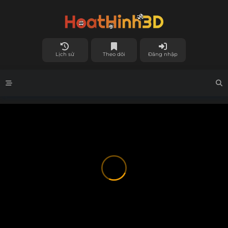
Lịch sử
Theo dõi
Đăng nhập