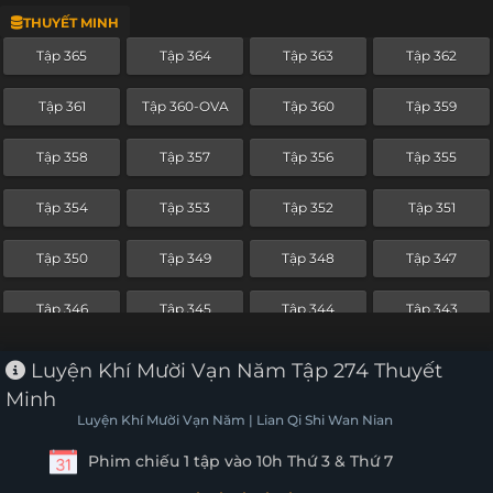
THUYẾT MINH
Tập 342
Tập 341
Tập 340
Tập 339
Tập 365
Tập 364
Tập 363
Tập 362
Tập 338
Tập 337
Tập 336
Tập 335
Tập 361
Tập 360-OVA
Tập 360
Tập 359
Tập 334
Tập 333
Tập 332
Tập 331
Tập 358
Tập 357
Tập 356
Tập 355
Tập 330
Tập 329
Tập 328
Tập 327
Tập 354
Tập 353
Tập 352
Tập 351
Tập 326
Tập 325
Tập 324
Tập 323
Tập 350
Tập 349
Tập 348
Tập 347
Tập 322
Tập 321
Tập 320
Tập 319
Tập 346
Tập 345
Tập 344
Tập 343
Tập 318
Tập 317
Tập 316
Tập 315
Tập 342
Tập 341
Tập 340
Tập 339
Luyện Khí Mười Vạn Năm Tập 274 Thuyết
Tập 314
Tập 313
Tập 312
Tập 311
Minh
Tập 338
Tập 337
Tập 336
Tập 335
Luyện Khí Mười Vạn Năm | Lian Qi Shi Wan Nian
Tập 310
Tập 309
Tập 308
Tập 307
Phim chiếu 1 tập vào 10h Thứ 3 & Thứ 7
Tập 334
Tập 333
Tập 332
Tập 331
Tập 306
Tập 305
Tập 304
Tập 303