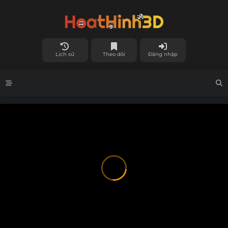
Lịch sử
Theo dõi
Đăng nhập