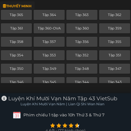
THUYẾT MINH
Tập 342
Tập 341
Tập 340
Tập 339
Tập 365
Tập 364
Tập 363
Tập 362
Tập 338
Tập 337
Tập 336
Tập 335
Tập 361
Tập 360-OVA
Tập 360
Tập 359
Tập 334
Tập 333
Tập 332
Tập 331
Tập 358
Tập 357
Tập 356
Tập 355
Tập 330
Tập 329
Tập 328
Tập 327
Tập 354
Tập 353
Tập 352
Tập 351
Tập 326
Tập 325
Tập 324
Tập 323
Tập 350
Tập 349
Tập 348
Tập 347
Tập 322
Tập 321
Tập 320
Tập 319
Tập 346
Tập 345
Tập 344
Tập 343
Tập 318
Tập 317
Tập 316
Tập 315
Tập 342
Tập 341
Tập 340
Tập 339
Luyện Khí Mười Vạn Năm Tập 43 VietSub
Tập 314
Tập 313
Tập 312
Tập 311
Luyện Khí Mười Vạn Năm | Lian Qi Shi Wan Nian
Tập 338
Tập 337
Tập 336
Tập 335
Phim chiếu 1 tập vào 10h Thứ 3 & Thứ 7
Tập 310
Tập 309
Tập 308
Tập 307
Tập 334
Tập 333
Tập 332
Tập 331
Tập 306
Tập 305
Tập 304
Tập 303
4.6/5 - (77 bình chọn)