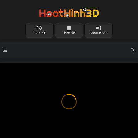
Lịch sử
Theo dõi
Đăng nhập