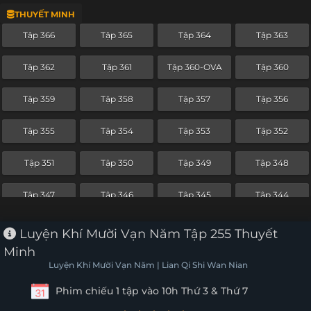
THUYẾT MINH
Tập 343
Tập 342
Tập 341
Tập 340
Tập 366
Tập 365
Tập 364
Tập 363
Tập 339
Tập 338
Tập 337
Tập 336
Tập 362
Tập 361
Tập 360-OVA
Tập 360
Tập 335
Tập 334
Tập 333
Tập 332
Tập 359
Tập 358
Tập 357
Tập 356
Tập 331
Tập 330
Tập 329
Tập 328
Tập 355
Tập 354
Tập 353
Tập 352
Tập 327
Tập 326
Tập 325
Tập 324
Tập 351
Tập 350
Tập 349
Tập 348
Tập 323
Tập 322
Tập 321
Tập 320
Tập 347
Tập 346
Tập 345
Tập 344
Tập 319
Tập 318
Tập 317
Tập 316
Tập 343
Tập 342
Tập 341
Tập 340
Luyện Khí Mười Vạn Năm Tập 255 Thuyết
Tập 315
Tập 314
Tập 313
Tập 312
Minh
Tập 339
Tập 338
Tập 337
Tập 336
Luyện Khí Mười Vạn Năm | Lian Qi Shi Wan Nian
Tập 311
Tập 310
Tập 309
Tập 308
Phim chiếu 1 tập vào 10h Thứ 3 & Thứ 7
Tập 335
Tập 334
Tập 333
Tập 332
Tập 307
Tập 306
Tập 305
Tập 304