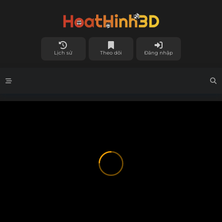
Lịch sử
Theo dõi
Đăng nhập