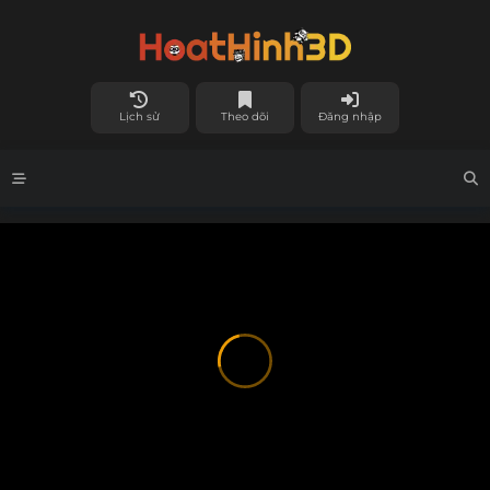
Lịch sử
Theo dõi
Đăng nhập