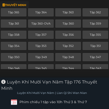
THUYẾT MINH
Tập 342
Tập 341
Tập 340
Tập 339
Tập 365
Tập 364
Tập 363
Tập 362
Tập 338
Tập 337
Tập 336
Tập 335
Tập 361
Tập 360-OVA
Tập 360
Tập 359
Tập 334
Tập 333
Tập 332
Tập 331
Tập 358
Tập 357
Tập 356
Tập 355
Tập 330
Tập 329
Tập 328
Tập 327
Tập 354
Tập 353
Tập 352
Tập 351
Tập 326
Tập 325
Tập 324
Tập 323
Tập 350
Tập 349
Tập 348
Tập 347
Tập 322
Tập 321
Tập 320
Tập 319
Tập 346
Tập 345
Tập 344
Tập 343
Tập 318
Tập 317
Tập 316
Tập 315
Tập 342
Tập 341
Tập 340
Tập 339
Luyện Khí Mười Vạn Năm Tập 176 Thuyết
Tập 314
Tập 313
Tập 312
Tập 311
Minh
Tập 338
Tập 337
Tập 336
Tập 335
Luyện Khí Mười Vạn Năm | Lian Qi Shi Wan Nian
Tập 310
Tập 309
Tập 308
Tập 307
Phim chiếu 1 tập vào 10h Thứ 3 & Thứ 7
Tập 334
Tập 333
Tập 332
Tập 331
Tập 306
Tập 305
Tập 304
Tập 303