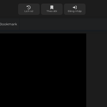
Lịch sử
Theo dõi
Đăng nhập
Bookmark