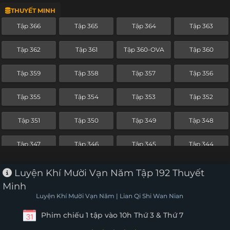
THUYẾT MINH
Tập 343
Tập 342
Tập 341
Tập 340
Tập 366
Tập 365
Tập 364
Tập 363
Tập 339
Tập 338
Tập 337
Tập 336
Tập 362
Tập 361
Tập 360-OVA
Tập 360
Tập 335
Tập 334
Tập 333
Tập 332
Tập 359
Tập 358
Tập 357
Tập 356
Tập 331
Tập 330
Tập 329
Tập 328
Tập 355
Tập 354
Tập 353
Tập 352
Tập 327
Tập 326
Tập 325
Tập 324
Tập 351
Tập 350
Tập 349
Tập 348
Tập 323
Tập 322
Tập 321
Tập 320
Tập 347
Tập 346
Tập 345
Tập 344
Tập 319
Tập 318
Tập 317
Tập 316
Tập 343
Tập 342
Tập 341
Tập 340
Luyện Khí Mười Vạn Năm Tập 192 Thuyết
Tập 315
Tập 314
Tập 313
Tập 312
Minh
Tập 339
Tập 338
Tập 337
Tập 336
Luyện Khí Mười Vạn Năm | Lian Qi Shi Wan Nian
Tập 311
Tập 310
Tập 309
Tập 308
Phim chiếu 1 tập vào 10h Thứ 3 & Thứ 7
Tập 335
Tập 334
Tập 333
Tập 332
Tập 307
Tập 306
Tập 305
Tập 304