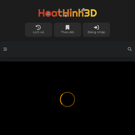
Lịch sử
Theo dõi
Đăng nhập