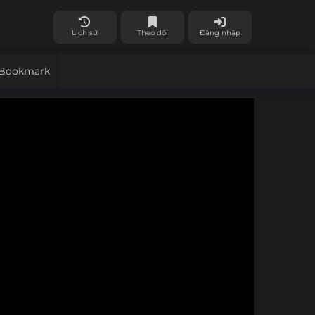
Lịch sử
Theo dõi
Đăng nhập
Bookmark