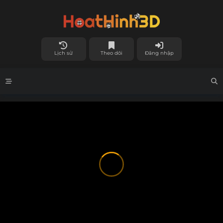
Lịch sử
Theo dõi
Đăng nhập