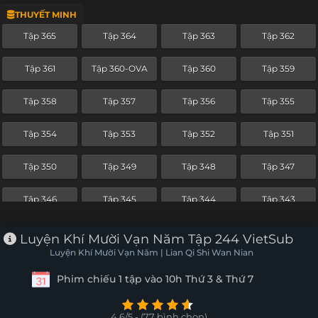
THUYẾT MINH
Tập 342
Tập 341
Tập 340
Tập 339
Tập 365
Tập 364
Tập 363
Tập 362
Tập 338
Tập 337
Tập 336
Tập 335
Tập 361
Tập 360-OVA
Tập 360
Tập 359
Tập 334
Tập 333
Tập 332
Tập 331
Tập 358
Tập 357
Tập 356
Tập 355
Tập 330
Tập 329
Tập 328
Tập 327
Tập 354
Tập 353
Tập 352
Tập 351
Tập 326
Tập 325
Tập 324
Tập 323
Tập 350
Tập 349
Tập 348
Tập 347
Tập 322
Tập 321
Tập 320
Tập 319
Tập 346
Tập 345
Tập 344
Tập 343
Tập 318
Tập 317
Tập 316
Tập 315
Tập 342
Tập 341
Tập 340
Tập 339
Luyện Khí Mười Vạn Năm Tập 244 VietSub
Tập 314
Tập 313
Tập 312
Tập 311
Luyện Khí Mười Vạn Năm | Lian Qi Shi Wan Nian
Tập 338
Tập 337
Tập 336
Tập 335
Phim chiếu 1 tập vào 10h Thứ 3 & Thứ 7
Tập 310
Tập 309
Tập 308
Tập 307
Tập 334
Tập 333
Tập 332
Tập 331
Tập 306
Tập 305
Tập 304
Tập 303
4.6/5 - (77 bình chọn)