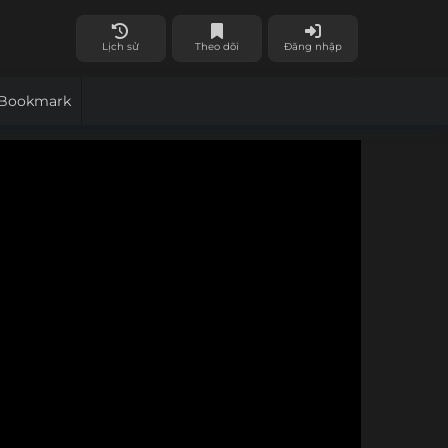
Lịch sử
Theo dõi
Đăng nhập
Bookmark