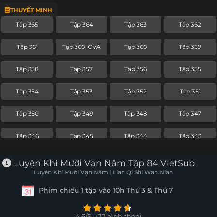
THUYẾT MINH
Tập 342
Tập 341
Tập 340
Tập 339
Tập 365
Tập 364
Tập 363
Tập 362
Tập 338
Tập 337
Tập 336
Tập 335
Tập 361
Tập 360-OVA
Tập 360
Tập 359
Tập 334
Tập 333
Tập 332
Tập 331
Tập 358
Tập 357
Tập 356
Tập 355
Tập 330
Tập 329
Tập 328
Tập 327
Tập 354
Tập 353
Tập 352
Tập 351
Tập 326
Tập 325
Tập 324
Tập 323
Tập 350
Tập 349
Tập 348
Tập 347
Tập 322
Tập 321
Tập 320
Tập 319
Tập 346
Tập 345
Tập 344
Tập 343
Tập 318
Tập 317
Tập 316
Tập 315
Tập 342
Tập 341
Tập 340
Tập 339
Luyện Khí Mười Vạn Năm Tập 84 VietSub
Tập 314
Tập 313
Tập 312
Tập 311
Luyện Khí Mười Vạn Năm | Lian Qi Shi Wan Nian
Tập 338
Tập 337
Tập 336
Tập 335
Phim chiếu 1 tập vào 10h Thứ 3 & Thứ 7
Tập 310
Tập 309
Tập 308
Tập 307
Tập 334
Tập 333
Tập 332
Tập 331
Tập 306
Tập 305
Tập 304
Tập 303
4.6/5 - (77 bình chọn)