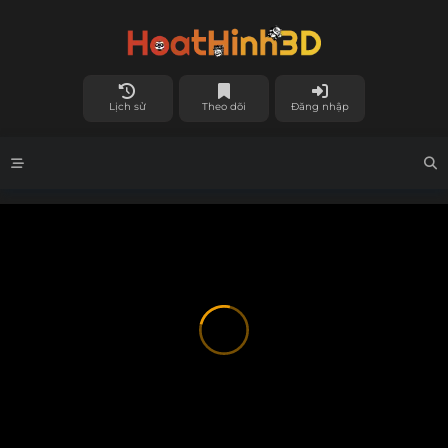
Lịch sử
Theo dõi
Đăng nhập