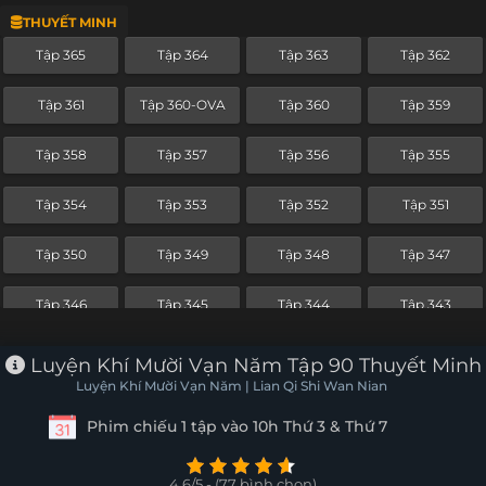
THUYẾT MINH
Tập 342
Tập 341
Tập 340
Tập 339
Tập 365
Tập 364
Tập 363
Tập 362
Tập 338
Tập 337
Tập 336
Tập 335
Tập 361
Tập 360-OVA
Tập 360
Tập 359
Tập 334
Tập 333
Tập 332
Tập 331
Tập 358
Tập 357
Tập 356
Tập 355
Tập 330
Tập 329
Tập 328
Tập 327
Tập 354
Tập 353
Tập 352
Tập 351
Tập 326
Tập 325
Tập 324
Tập 323
Tập 350
Tập 349
Tập 348
Tập 347
Tập 322
Tập 321
Tập 320
Tập 319
Tập 346
Tập 345
Tập 344
Tập 343
Tập 318
Tập 317
Tập 316
Tập 315
Tập 342
Tập 341
Tập 340
Tập 339
Luyện Khí Mười Vạn Năm Tập 90 Thuyết Minh
Tập 314
Tập 313
Tập 312
Tập 311
Luyện Khí Mười Vạn Năm | Lian Qi Shi Wan Nian
Tập 338
Tập 337
Tập 336
Tập 335
Phim chiếu 1 tập vào 10h Thứ 3 & Thứ 7
Tập 310
Tập 309
Tập 308
Tập 307
Tập 334
Tập 333
Tập 332
Tập 331
Tập 306
Tập 305
Tập 304
Tập 303
4.6/5 - (77 bình chọn)