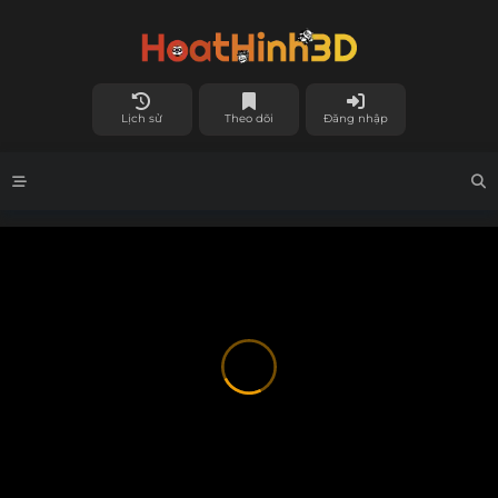
Lịch sử
Theo dõi
Đăng nhập