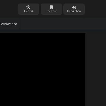
Lịch sử
Theo dõi
Đăng nhập
Bookmark