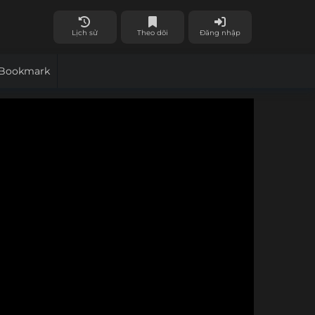
Lịch sử
Theo dõi
Đăng nhập
Bookmark