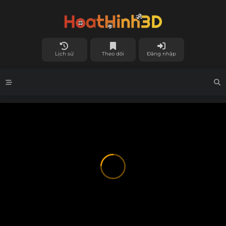
Lịch sử
Theo dõi
Đăng nhập