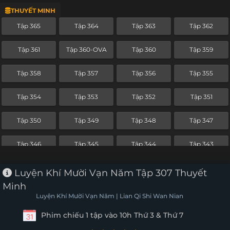
THUYẾT MINH
Tập 342
Tập 341
Tập 340
Tập 339
Tập 365
Tập 364
Tập 363
Tập 362
Tập 338
Tập 337
Tập 336
Tập 335
Tập 361
Tập 360-OVA
Tập 360
Tập 359
Tập 334
Tập 333
Tập 332
Tập 331
Tập 358
Tập 357
Tập 356
Tập 355
Tập 330
Tập 329
Tập 328
Tập 327
Tập 354
Tập 353
Tập 352
Tập 351
Tập 326
Tập 325
Tập 324
Tập 323
Tập 350
Tập 349
Tập 348
Tập 347
Tập 322
Tập 321
Tập 320
Tập 319
Tập 346
Tập 345
Tập 344
Tập 343
Tập 318
Tập 317
Tập 316
Tập 315
Tập 342
Tập 341
Tập 340
Tập 339
Luyện Khí Mười Vạn Năm Tập 307 Thuyết
Tập 314
Tập 313
Tập 312
Tập 311
Minh
Tập 338
Tập 337
Tập 336
Tập 335
Luyện Khí Mười Vạn Năm | Lian Qi Shi Wan Nian
Tập 310
Tập 309
Tập 308
Tập 307
Phim chiếu 1 tập vào 10h Thứ 3 & Thứ 7
Tập 334
Tập 333
Tập 332
Tập 331
Tập 306
Tập 305
Tập 304
Tập 303