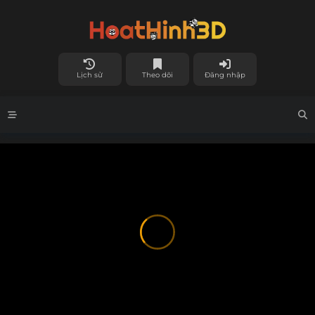
Lịch sử
Theo dõi
Đăng nhập