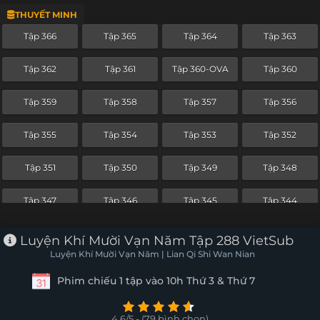
THUYẾT MINH
Tập 343
Tập 342
Tập 341
Tập 340
Tập 366
Tập 365
Tập 364
Tập 363
Tập 339
Tập 338
Tập 337
Tập 336
Tập 362
Tập 361
Tập 360-OVA
Tập 360
Tập 335
Tập 334
Tập 333
Tập 332
Tập 359
Tập 358
Tập 357
Tập 356
Tập 331
Tập 330
Tập 329
Tập 328
Tập 355
Tập 354
Tập 353
Tập 352
Tập 327
Tập 326
Tập 325
Tập 324
Tập 351
Tập 350
Tập 349
Tập 348
Tập 323
Tập 322
Tập 321
Tập 320
Tập 347
Tập 346
Tập 345
Tập 344
Tập 319
Tập 318
Tập 317
Tập 316
Tập 343
Tập 342
Tập 341
Tập 340
Luyện Khí Mười Vạn Năm Tập 288 VietSub
Tập 315
Tập 314
Tập 313
Tập 312
Luyện Khí Mười Vạn Năm | Lian Qi Shi Wan Nian
Tập 339
Tập 338
Tập 337
Tập 336
Phim chiếu 1 tập vào 10h Thứ 3 & Thứ 7
Tập 311
Tập 310
Tập 309
Tập 308
Tập 335
Tập 334
Tập 333
Tập 332
Tập 307
Tập 306
Tập 305
Tập 304
4.6/5 - (79 bình chọn)