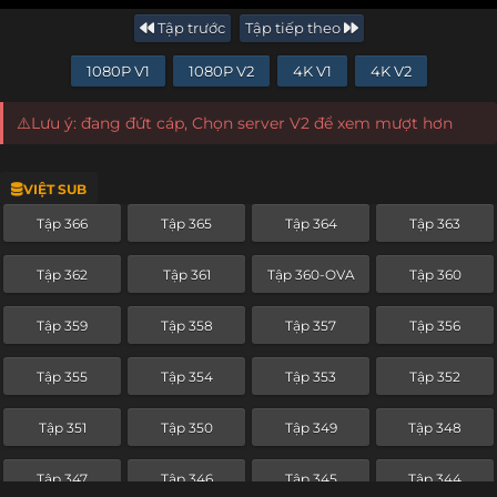
Tập trước
Tập tiếp theo
1080P V1
1080P V2
4K V1
4K V2
⚠️Lưu ý: đang đứt cáp, Chọn server V2 để xem mượt hơn
VIỆT SUB
Tập 366
Tập 365
Tập 364
Tập 363
Tập 362
Tập 361
Tập 360-OVA
Tập 360
Tập 359
Tập 358
Tập 357
Tập 356
Tập 355
Tập 354
Tập 353
Tập 352
Tập 351
Tập 350
Tập 349
Tập 348
Tập 347
Tập 346
Tập 345
Tập 344