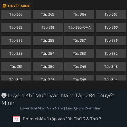
THUYẾT MINH
Tập 343
Tập 342
Tập 341
Tập 340
Tập 366
Tập 365
Tập 364
Tập 363
Tập 339
Tập 338
Tập 337
Tập 336
Tập 362
Tập 361
Tập 360-OVA
Tập 360
Tập 335
Tập 334
Tập 333
Tập 332
Tập 359
Tập 358
Tập 357
Tập 356
Tập 331
Tập 330
Tập 329
Tập 328
Tập 355
Tập 354
Tập 353
Tập 352
Tập 327
Tập 326
Tập 325
Tập 324
Tập 351
Tập 350
Tập 349
Tập 348
Tập 323
Tập 322
Tập 321
Tập 320
Tập 347
Tập 346
Tập 345
Tập 344
Tập 319
Tập 318
Tập 317
Tập 316
Tập 343
Tập 342
Tập 341
Tập 340
Luyện Khí Mười Vạn Năm Tập 284 Thuyết
Tập 315
Tập 314
Tập 313
Tập 312
Minh
Tập 339
Tập 338
Tập 337
Tập 336
Luyện Khí Mười Vạn Năm | Lian Qi Shi Wan Nian
Tập 311
Tập 310
Tập 309
Tập 308
Phim chiếu 1 tập vào 10h Thứ 3 & Thứ 7
Tập 335
Tập 334
Tập 333
Tập 332
Tập 307
Tập 306
Tập 305
Tập 304