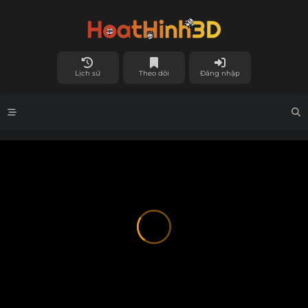
Lịch sử
Theo dõi
Đăng nhập