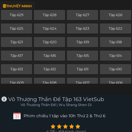
THUYẾT MINH
Tập 605
Tập 604
Tập 603
Tập 602
Tập 629
Tập 628
Tập 627
Tập 626
Tập 601
Tập 600
Tập 599
Tập 598
Tập 625
Tập 624
Tập 623
Tập 622
Tập 597
Tập 596
Tập 595
Tập 594
Tập 621
Tập 620
Tập 619
Tập 618
Tập 593
Tập 592
Tập 591
Tập 590
Tập 617
Tập 616
Tập 615
Tập 614
Tập 589
Tập 588
Tập 587
Tập 586
Tập 613
Tập 612
Tập 611
Tập 610
Tập 585
Tập 584
Tập 583
Tập 582
Tập 609
Tập 608
Tập 607
Tập 606
Tập 581
Tập 580
Tập 579
Tập 578
Tập 605
Tập 604
Tập 603
Tập 602
Vô Thượng Thần Đế Tập 163 VietSub
Tập 577
Tập 576
Tập 575
Tập 574
Vô Thượng Thần Đế | Wu Shang Shen Di
Tập 601
Tập 600
Tập 599
Tập 598
Phim chiếu 1 tập vào 10h Thứ 2 & Thứ 6
Tập 573
Tập 572
Tập 571
Tập 570
Tập 597
Tập 596
Tập 595
Tập 594
Tập 569
Tập 568
Tập 567
Tập 566
4.7/5 - (69 bình chọn)