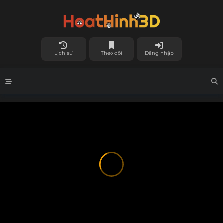
Lịch sử
Theo dõi
Đăng nhập