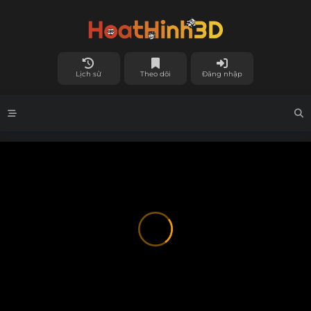
Lịch sử
Theo dõi
Đăng nhập