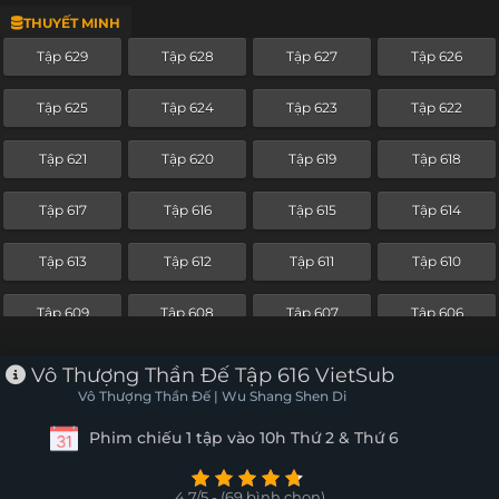
THUYẾT MINH
Tập 605
Tập 604
Tập 603
Tập 602
Tập 629
Tập 628
Tập 627
Tập 626
Tập 601
Tập 600
Tập 599
Tập 598
Tập 625
Tập 624
Tập 623
Tập 622
Tập 597
Tập 596
Tập 595
Tập 594
Tập 621
Tập 620
Tập 619
Tập 618
Tập 593
Tập 592
Tập 591
Tập 590
Tập 617
Tập 616
Tập 615
Tập 614
Tập 589
Tập 588
Tập 587
Tập 586
Tập 613
Tập 612
Tập 611
Tập 610
Tập 585
Tập 584
Tập 583
Tập 582
Tập 609
Tập 608
Tập 607
Tập 606
Tập 581
Tập 580
Tập 579
Tập 578
Tập 605
Tập 604
Tập 603
Tập 602
Vô Thượng Thần Đế Tập 616 VietSub
Tập 577
Tập 576
Tập 575
Tập 574
Vô Thượng Thần Đế | Wu Shang Shen Di
Tập 601
Tập 600
Tập 599
Tập 598
Phim chiếu 1 tập vào 10h Thứ 2 & Thứ 6
Tập 573
Tập 572
Tập 571
Tập 570
Tập 597
Tập 596
Tập 595
Tập 594
Tập 569
Tập 568
Tập 567
Tập 566
4.7/5 - (69 bình chọn)