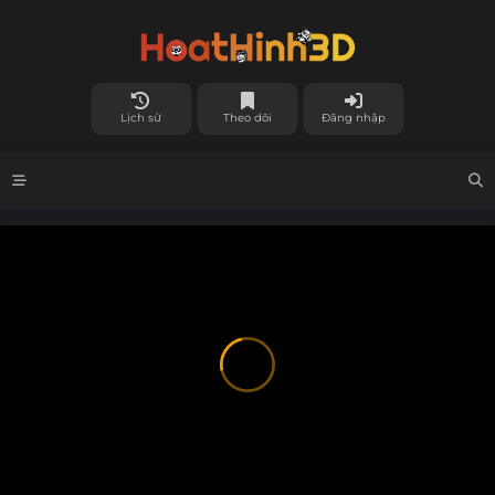
Lịch sử
Theo dõi
Đăng nhập