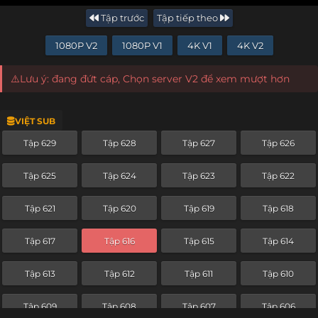
Tập trước
Tập tiếp theo
1080P V2
1080P V1
4K V1
4K V2
⚠️Lưu ý: đang đứt cáp, Chọn server V2 để xem mượt hơn
VIỆT SUB
Tập 629
Tập 628
Tập 627
Tập 626
Tập 625
Tập 624
Tập 623
Tập 622
Tập 621
Tập 620
Tập 619
Tập 618
Tập 617
Tập 616
Tập 615
Tập 614
Tập 613
Tập 612
Tập 611
Tập 610
Tập 609
Tập 608
Tập 607
Tập 606