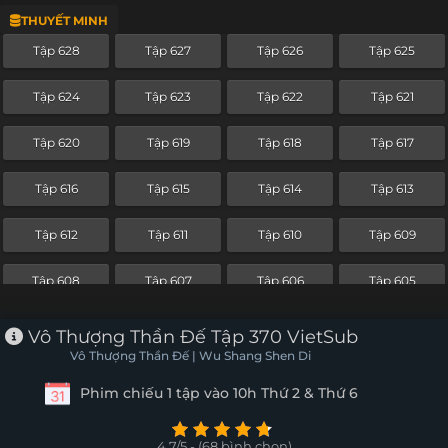
THUYẾT MINH
Tập 604
Tập 603
Tập 602
Tập 601
Tập 628
Tập 627
Tập 626
Tập 625
Tập 600
Tập 599
Tập 598
Tập 597
Tập 624
Tập 623
Tập 622
Tập 621
Tập 596
Tập 595
Tập 594
Tập 593
Tập 620
Tập 619
Tập 618
Tập 617
Tập 592
Tập 591
Tập 590
Tập 589
Tập 616
Tập 615
Tập 614
Tập 613
Tập 588
Tập 587
Tập 586
Tập 585
Tập 612
Tập 611
Tập 610
Tập 609
Tập 584
Tập 583
Tập 582
Tập 581
Tập 608
Tập 607
Tập 606
Tập 605
Tập 580
Tập 579
Tập 578
Tập 577
Tập 604
Tập 603
Tập 602
Tập 601
Vô Thượng Thần Đế Tập 370 VietSub
Tập 576
Tập 575
Tập 574
Tập 573
Vô Thượng Thần Đế | Wu Shang Shen Di
Tập 600
Tập 599
Tập 598
Tập 597
Phim chiếu 1 tập vào 10h Thứ 2 & Thứ 6
Tập 572
Tập 571
Tập 570
Tập 569
Tập 596
Tập 595
Tập 594
Tập 593
Tập 568
Tập 567
Tập 566
Tập 565
4.7/5 - (68 bình chọn)