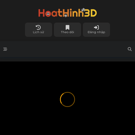
Lịch sử
Theo dõi
Đăng nhập