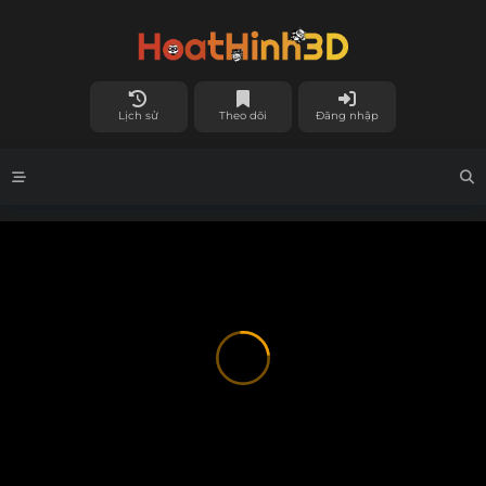
Lịch sử
Theo dõi
Đăng nhập