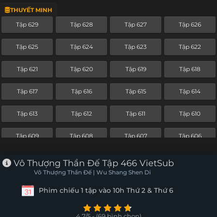
THUYẾT MINH
Tập 605
Tập 604
Tập 603
Tập 602
Tập 629
Tập 628
Tập 627
Tập 626
Tập 601
Tập 600
Tập 599
Tập 598
Tập 625
Tập 624
Tập 623
Tập 622
Tập 597
Tập 596
Tập 595
Tập 594
Tập 621
Tập 620
Tập 619
Tập 618
Tập 593
Tập 592
Tập 591
Tập 590
Tập 617
Tập 616
Tập 615
Tập 614
Tập 589
Tập 588
Tập 587
Tập 586
Tập 613
Tập 612
Tập 611
Tập 610
Tập 585
Tập 584
Tập 583
Tập 582
Tập 609
Tập 608
Tập 607
Tập 606
Tập 581
Tập 580
Tập 579
Tập 578
Tập 605
Tập 604
Tập 603
Tập 602
Vô Thượng Thần Đế Tập 466 VietSub
Tập 577
Tập 576
Tập 575
Tập 574
Vô Thượng Thần Đế | Wu Shang Shen Di
Tập 601
Tập 600
Tập 599
Tập 598
Phim chiếu 1 tập vào 10h Thứ 2 & Thứ 6
Tập 573
Tập 572
Tập 571
Tập 570
Tập 597
Tập 596
Tập 595
Tập 594
Tập 569
Tập 568
Tập 567
Tập 566
4.7/5 - (69 bình chọn)