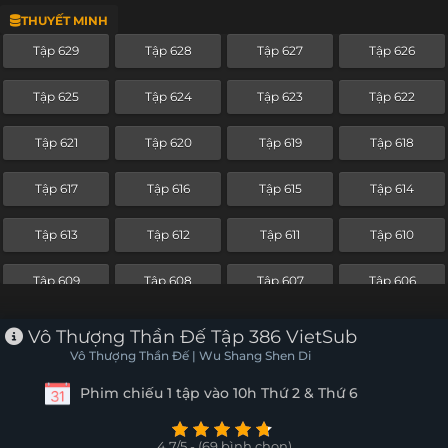
THUYẾT MINH
Tập 605
Tập 604
Tập 603
Tập 602
Tập 629
Tập 628
Tập 627
Tập 626
Tập 601
Tập 600
Tập 599
Tập 598
Tập 625
Tập 624
Tập 623
Tập 622
Tập 597
Tập 596
Tập 595
Tập 594
Tập 621
Tập 620
Tập 619
Tập 618
Tập 593
Tập 592
Tập 591
Tập 590
Tập 617
Tập 616
Tập 615
Tập 614
Tập 589
Tập 588
Tập 587
Tập 586
Tập 613
Tập 612
Tập 611
Tập 610
Tập 585
Tập 584
Tập 583
Tập 582
Tập 609
Tập 608
Tập 607
Tập 606
Tập 581
Tập 580
Tập 579
Tập 578
Tập 605
Tập 604
Tập 603
Tập 602
Vô Thượng Thần Đế Tập 386 VietSub
Tập 577
Tập 576
Tập 575
Tập 574
Vô Thượng Thần Đế | Wu Shang Shen Di
Tập 601
Tập 600
Tập 599
Tập 598
Phim chiếu 1 tập vào 10h Thứ 2 & Thứ 6
Tập 573
Tập 572
Tập 571
Tập 570
Tập 597
Tập 596
Tập 595
Tập 594
Tập 569
Tập 568
Tập 567
Tập 566
4.7/5 - (69 bình chọn)