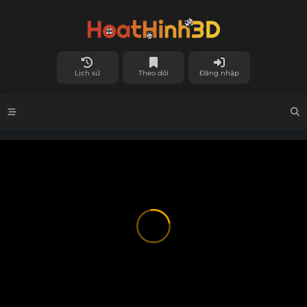
Lịch sử
Theo dõi
Đăng nhập