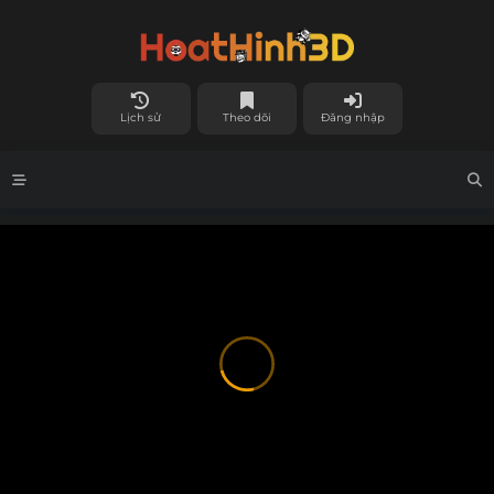
Lịch sử
Theo dõi
Đăng nhập