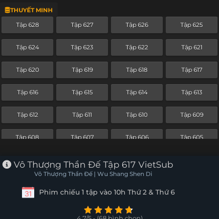
THUYẾT MINH
Tập 604
Tập 603
Tập 602
Tập 601
Tập 628
Tập 627
Tập 626
Tập 625
Tập 600
Tập 599
Tập 598
Tập 597
Tập 624
Tập 623
Tập 622
Tập 621
Tập 596
Tập 595
Tập 594
Tập 593
Tập 620
Tập 619
Tập 618
Tập 617
Tập 592
Tập 591
Tập 590
Tập 589
Tập 616
Tập 615
Tập 614
Tập 613
Tập 588
Tập 587
Tập 586
Tập 585
Tập 612
Tập 611
Tập 610
Tập 609
Tập 584
Tập 583
Tập 582
Tập 581
Tập 608
Tập 607
Tập 606
Tập 605
Tập 580
Tập 579
Tập 578
Tập 577
Tập 604
Tập 603
Tập 602
Tập 601
Vô Thượng Thần Đế Tập 617 VietSub
Tập 576
Tập 575
Tập 574
Tập 573
Vô Thượng Thần Đế | Wu Shang Shen Di
Tập 600
Tập 599
Tập 598
Tập 597
Phim chiếu 1 tập vào 10h Thứ 2 & Thứ 6
Tập 572
Tập 571
Tập 570
Tập 569
Tập 596
Tập 595
Tập 594
Tập 593
Tập 568
Tập 567
Tập 566
Tập 565
4.7/5 - (68 bình chọn)