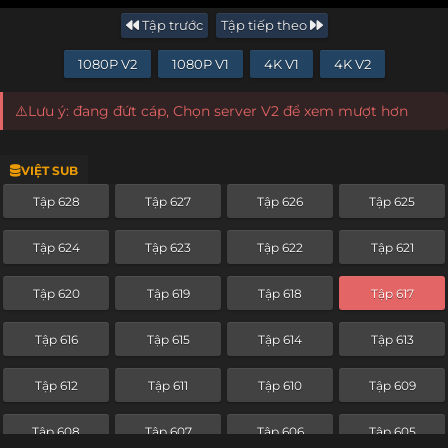
Tập trước
Tập tiếp theo
1080P V2
1080P V1
4K V1
4K V2
⚠️Lưu ý: đang đứt cáp, Chọn server V2 để xem mượt hơn
VIỆT SUB
Tập 628
Tập 627
Tập 626
Tập 625
Tập 624
Tập 623
Tập 622
Tập 621
Tập 620
Tập 619
Tập 618
Tập 617
Tập 616
Tập 615
Tập 614
Tập 613
Tập 612
Tập 611
Tập 610
Tập 609
Tập 608
Tập 607
Tập 606
Tập 605