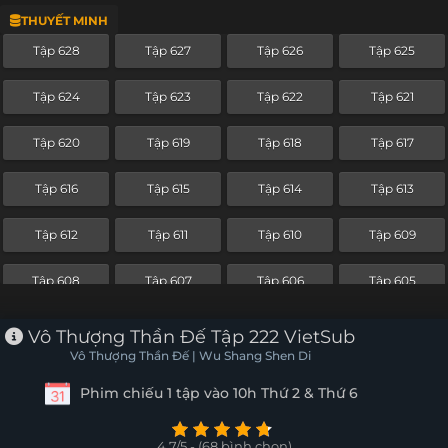
THUYẾT MINH
Tập 604
Tập 603
Tập 602
Tập 601
Tập 628
Tập 627
Tập 626
Tập 625
Tập 600
Tập 599
Tập 598
Tập 597
Tập 624
Tập 623
Tập 622
Tập 621
Tập 596
Tập 595
Tập 594
Tập 593
Tập 620
Tập 619
Tập 618
Tập 617
Tập 592
Tập 591
Tập 590
Tập 589
Tập 616
Tập 615
Tập 614
Tập 613
Tập 588
Tập 587
Tập 586
Tập 585
Tập 612
Tập 611
Tập 610
Tập 609
Tập 584
Tập 583
Tập 582
Tập 581
Tập 608
Tập 607
Tập 606
Tập 605
Tập 580
Tập 579
Tập 578
Tập 577
Tập 604
Tập 603
Tập 602
Tập 601
Vô Thượng Thần Đế Tập 222 VietSub
Tập 576
Tập 575
Tập 574
Tập 573
Vô Thượng Thần Đế | Wu Shang Shen Di
Tập 600
Tập 599
Tập 598
Tập 597
Phim chiếu 1 tập vào 10h Thứ 2 & Thứ 6
Tập 572
Tập 571
Tập 570
Tập 569
Tập 596
Tập 595
Tập 594
Tập 593
Tập 568
Tập 567
Tập 566
Tập 565
4.7/5 - (68 bình chọn)