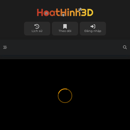
Lịch sử
Theo dõi
Đăng nhập