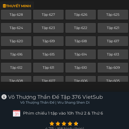
THUYẾT MINH
Tập 604
Tập 603
Tập 602
Tập 601
Tập 628
Tập 627
Tập 626
Tập 625
Tập 600
Tập 599
Tập 598
Tập 597
Tập 624
Tập 623
Tập 622
Tập 621
Tập 596
Tập 595
Tập 594
Tập 593
Tập 620
Tập 619
Tập 618
Tập 617
Tập 592
Tập 591
Tập 590
Tập 589
Tập 616
Tập 615
Tập 614
Tập 613
Tập 588
Tập 587
Tập 586
Tập 585
Tập 612
Tập 611
Tập 610
Tập 609
Tập 584
Tập 583
Tập 582
Tập 581
Tập 608
Tập 607
Tập 606
Tập 605
Tập 580
Tập 579
Tập 578
Tập 577
Tập 604
Tập 603
Tập 602
Tập 601
Vô Thượng Thần Đế Tập 376 VietSub
Tập 576
Tập 575
Tập 574
Tập 573
Vô Thượng Thần Đế | Wu Shang Shen Di
Tập 600
Tập 599
Tập 598
Tập 597
Phim chiếu 1 tập vào 10h Thứ 2 & Thứ 6
Tập 572
Tập 571
Tập 570
Tập 569
Tập 596
Tập 595
Tập 594
Tập 593
Tập 568
Tập 567
Tập 566
Tập 565
4.7/5 - (68 bình chọn)