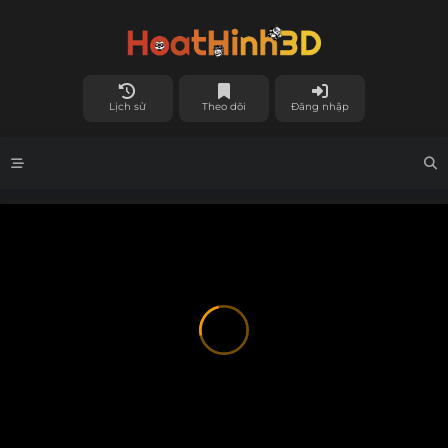
Lịch sử
Theo dõi
Đăng nhập