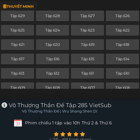
THUYẾT MINH
Tập 605
Tập 604
Tập 603
Tập 602
Tập 629
Tập 628
Tập 627
Tập 626
Tập 601
Tập 600
Tập 599
Tập 598
Tập 625
Tập 624
Tập 623
Tập 622
Tập 597
Tập 596
Tập 595
Tập 594
Tập 621
Tập 620
Tập 619
Tập 618
Tập 593
Tập 592
Tập 591
Tập 590
Tập 617
Tập 616
Tập 615
Tập 614
Tập 589
Tập 588
Tập 587
Tập 586
Tập 613
Tập 612
Tập 611
Tập 610
Tập 585
Tập 584
Tập 583
Tập 582
Tập 609
Tập 608
Tập 607
Tập 606
Tập 581
Tập 580
Tập 579
Tập 578
Tập 605
Tập 604
Tập 603
Tập 602
Vô Thượng Thần Đế Tập 285 VietSub
Tập 577
Tập 576
Tập 575
Tập 574
Vô Thượng Thần Đế | Wu Shang Shen Di
Tập 601
Tập 600
Tập 599
Tập 598
Phim chiếu 1 tập vào 10h Thứ 2 & Thứ 6
Tập 573
Tập 572
Tập 571
Tập 570
Tập 597
Tập 596
Tập 595
Tập 594
Tập 569
Tập 568
Tập 567
Tập 566
4.7/5 - (69 bình chọn)