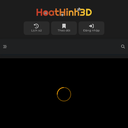
Lịch sử
Theo dõi
Đăng nhập