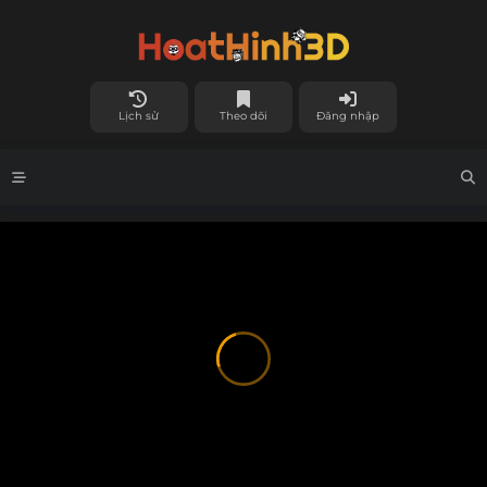
Lịch sử
Theo dõi
Đăng nhập