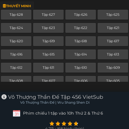
THUYẾT MINH
Tập 604
Tập 603
Tập 602
Tập 601
Tập 628
Tập 627
Tập 626
Tập 625
Tập 600
Tập 599
Tập 598
Tập 597
Tập 624
Tập 623
Tập 622
Tập 621
Tập 596
Tập 595
Tập 594
Tập 593
Tập 620
Tập 619
Tập 618
Tập 617
Tập 592
Tập 591
Tập 590
Tập 589
Tập 616
Tập 615
Tập 614
Tập 613
Tập 588
Tập 587
Tập 586
Tập 585
Tập 612
Tập 611
Tập 610
Tập 609
Tập 584
Tập 583
Tập 582
Tập 581
Tập 608
Tập 607
Tập 606
Tập 605
Tập 580
Tập 579
Tập 578
Tập 577
Tập 604
Tập 603
Tập 602
Tập 601
Vô Thượng Thần Đế Tập 456 VietSub
Tập 576
Tập 575
Tập 574
Tập 573
Vô Thượng Thần Đế | Wu Shang Shen Di
Tập 600
Tập 599
Tập 598
Tập 597
Phim chiếu 1 tập vào 10h Thứ 2 & Thứ 6
Tập 572
Tập 571
Tập 570
Tập 569
Tập 596
Tập 595
Tập 594
Tập 593
Tập 568
Tập 567
Tập 566
Tập 565
4.7/5 - (68 bình chọn)