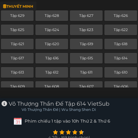
THUYẾT MINH
Tập 605
Tập 604
Tập 603
Tập 602
Tập 629
Tập 628
Tập 627
Tập 626
Tập 601
Tập 600
Tập 599
Tập 598
Tập 625
Tập 624
Tập 623
Tập 622
Tập 597
Tập 596
Tập 595
Tập 594
Tập 621
Tập 620
Tập 619
Tập 618
Tập 593
Tập 592
Tập 591
Tập 590
Tập 617
Tập 616
Tập 615
Tập 614
Tập 589
Tập 588
Tập 587
Tập 586
Tập 613
Tập 612
Tập 611
Tập 610
Tập 585
Tập 584
Tập 583
Tập 582
Tập 609
Tập 608
Tập 607
Tập 606
Tập 581
Tập 580
Tập 579
Tập 578
Tập 605
Tập 604
Tập 603
Tập 602
Vô Thượng Thần Đế Tập 614 VietSub
Tập 577
Tập 576
Tập 575
Tập 574
Vô Thượng Thần Đế | Wu Shang Shen Di
Tập 601
Tập 600
Tập 599
Tập 598
Phim chiếu 1 tập vào 10h Thứ 2 & Thứ 6
Tập 573
Tập 572
Tập 571
Tập 570
Tập 597
Tập 596
Tập 595
Tập 594
Tập 569
Tập 568
Tập 567
Tập 566
4.7/5 - (69 bình chọn)