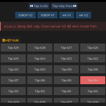
Tập trước
Tập tiếp theo
1080P V2
1080P V1
4K V1
4K V2
⚠️Lưu ý: đang đứt cáp, Chọn server V2 để xem mượt hơn
VIỆT SUB
Tập 629
Tập 628
Tập 627
Tập 626
Tập 625
Tập 624
Tập 623
Tập 622
Tập 621
Tập 620
Tập 619
Tập 618
Tập 617
Tập 616
Tập 615
Tập 614
Tập 613
Tập 612
Tập 611
Tập 610
Tập 609
Tập 608
Tập 607
Tập 606