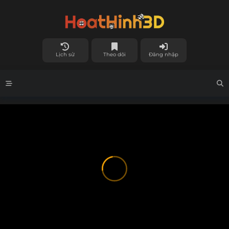
Lịch sử
Theo dõi
Đăng nhập