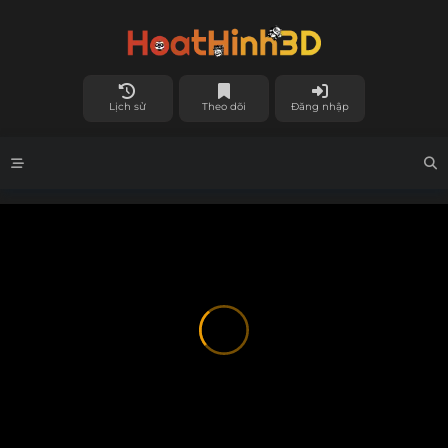
Lịch sử
Theo dõi
Đăng nhập