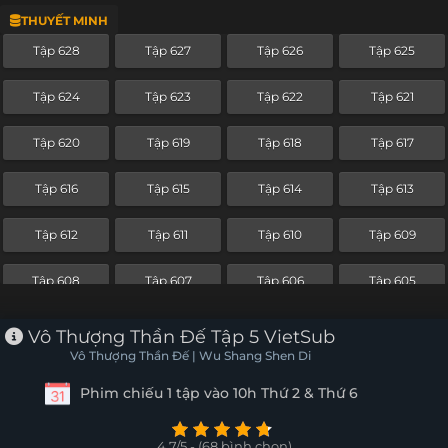
THUYẾT MINH
Tập 604
Tập 603
Tập 602
Tập 601
Tập 628
Tập 627
Tập 626
Tập 625
Tập 600
Tập 599
Tập 598
Tập 597
Tập 624
Tập 623
Tập 622
Tập 621
Tập 596
Tập 595
Tập 594
Tập 593
Tập 620
Tập 619
Tập 618
Tập 617
Tập 592
Tập 591
Tập 590
Tập 589
Tập 616
Tập 615
Tập 614
Tập 613
Tập 588
Tập 587
Tập 586
Tập 585
Tập 612
Tập 611
Tập 610
Tập 609
Tập 584
Tập 583
Tập 582
Tập 581
Tập 608
Tập 607
Tập 606
Tập 605
Tập 580
Tập 579
Tập 578
Tập 577
Tập 604
Tập 603
Tập 602
Tập 601
Vô Thượng Thần Đế Tập 5 VietSub
Tập 576
Tập 575
Tập 574
Tập 573
Vô Thượng Thần Đế | Wu Shang Shen Di
Tập 600
Tập 599
Tập 598
Tập 597
Phim chiếu 1 tập vào 10h Thứ 2 & Thứ 6
Tập 572
Tập 571
Tập 570
Tập 569
Tập 596
Tập 595
Tập 594
Tập 593
Tập 568
Tập 567
Tập 566
Tập 565
4.7/5 - (68 bình chọn)