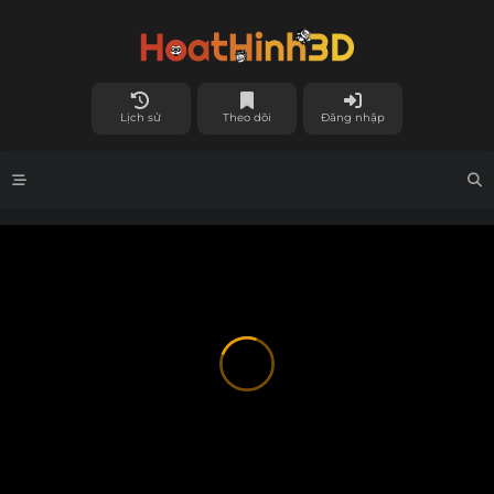
Lịch sử
Theo dõi
Đăng nhập