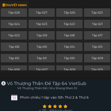
THUYẾT MINH
Tập 604
Tập 603
Tập 602
Tập 601
Tập 628
Tập 627
Tập 626
Tập 625
Tập 600
Tập 599
Tập 598
Tập 597
Tập 624
Tập 623
Tập 622
Tập 621
Tập 596
Tập 595
Tập 594
Tập 593
Tập 620
Tập 619
Tập 618
Tập 617
Tập 592
Tập 591
Tập 590
Tập 589
Tập 616
Tập 615
Tập 614
Tập 613
Tập 588
Tập 587
Tập 586
Tập 585
Tập 612
Tập 611
Tập 610
Tập 609
Tập 584
Tập 583
Tập 582
Tập 581
Tập 608
Tập 607
Tập 606
Tập 605
Tập 580
Tập 579
Tập 578
Tập 577
Tập 604
Tập 603
Tập 602
Tập 601
Vô Thượng Thần Đế Tập 64 VietSub
Tập 576
Tập 575
Tập 574
Tập 573
Vô Thượng Thần Đế | Wu Shang Shen Di
Tập 600
Tập 599
Tập 598
Tập 597
Phim chiếu 1 tập vào 10h Thứ 2 & Thứ 6
Tập 572
Tập 571
Tập 570
Tập 569
Tập 596
Tập 595
Tập 594
Tập 593
Tập 568
Tập 567
Tập 566
Tập 565
4.7/5 - (68 bình chọn)