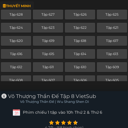
THUYẾT MINH
Tập 604
Tập 603
Tập 602
Tập 601
Tập 628
Tập 627
Tập 626
Tập 625
Tập 600
Tập 599
Tập 598
Tập 597
Tập 624
Tập 623
Tập 622
Tập 621
Tập 596
Tập 595
Tập 594
Tập 593
Tập 620
Tập 619
Tập 618
Tập 617
Tập 592
Tập 591
Tập 590
Tập 589
Tập 616
Tập 615
Tập 614
Tập 613
Tập 588
Tập 587
Tập 586
Tập 585
Tập 612
Tập 611
Tập 610
Tập 609
Tập 584
Tập 583
Tập 582
Tập 581
Tập 608
Tập 607
Tập 606
Tập 605
Tập 580
Tập 579
Tập 578
Tập 577
Tập 604
Tập 603
Tập 602
Tập 601
Vô Thượng Thần Đế Tập 8 VietSub
Tập 576
Tập 575
Tập 574
Tập 573
Vô Thượng Thần Đế | Wu Shang Shen Di
Tập 600
Tập 599
Tập 598
Tập 597
Phim chiếu 1 tập vào 10h Thứ 2 & Thứ 6
Tập 572
Tập 571
Tập 570
Tập 569
Tập 596
Tập 595
Tập 594
Tập 593
Tập 568
Tập 567
Tập 566
Tập 565
4.7/5 - (68 bình chọn)