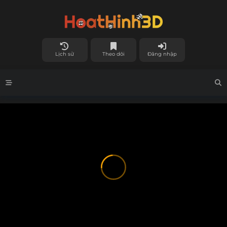
Lịch sử
Theo dõi
Đăng nhập