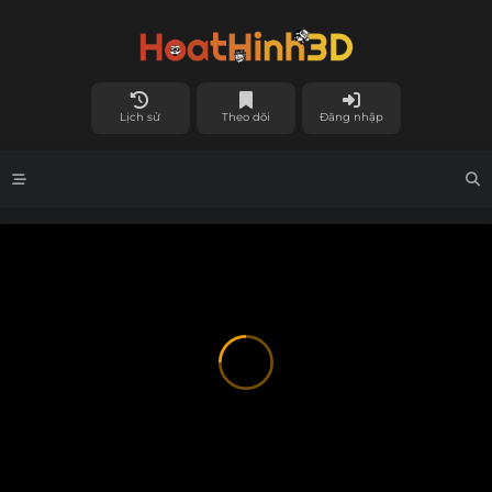
Lịch sử
Theo dõi
Đăng nhập