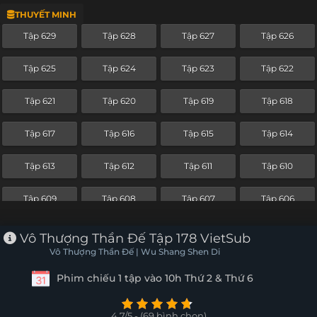
THUYẾT MINH
Tập 605
Tập 604
Tập 603
Tập 602
Tập 629
Tập 628
Tập 627
Tập 626
Tập 601
Tập 600
Tập 599
Tập 598
Tập 625
Tập 624
Tập 623
Tập 622
Tập 597
Tập 596
Tập 595
Tập 594
Tập 621
Tập 620
Tập 619
Tập 618
Tập 593
Tập 592
Tập 591
Tập 590
Tập 617
Tập 616
Tập 615
Tập 614
Tập 589
Tập 588
Tập 587
Tập 586
Tập 613
Tập 612
Tập 611
Tập 610
Tập 585
Tập 584
Tập 583
Tập 582
Tập 609
Tập 608
Tập 607
Tập 606
Tập 581
Tập 580
Tập 579
Tập 578
Tập 605
Tập 604
Tập 603
Tập 602
Vô Thượng Thần Đế Tập 178 VietSub
Tập 577
Tập 576
Tập 575
Tập 574
Vô Thượng Thần Đế | Wu Shang Shen Di
Tập 601
Tập 600
Tập 599
Tập 598
Phim chiếu 1 tập vào 10h Thứ 2 & Thứ 6
Tập 573
Tập 572
Tập 571
Tập 570
Tập 597
Tập 596
Tập 595
Tập 594
Tập 569
Tập 568
Tập 567
Tập 566
4.7/5 - (69 bình chọn)