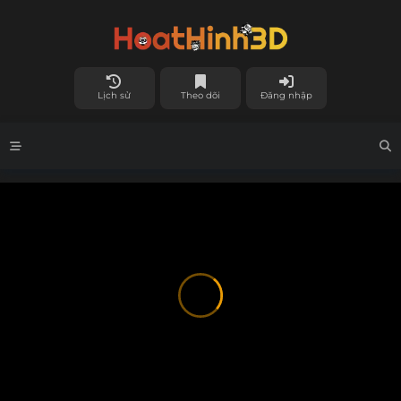
Lịch sử
Theo dõi
Đăng nhập